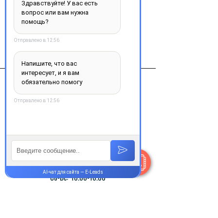
Виробник
Новартис Фарма Штейн АГ,
Швейцария
Контакты
+38 077 033 0133
Пн-Пт:
9.00-18.00
Сб-Вс:
10.00-16.00
@Apttek