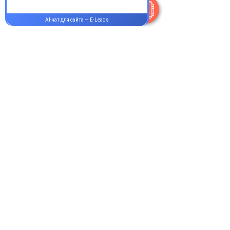
+38 077 033 0133
Пн-Пт:
9.00-18.00
Сб-Вс:
10.00-16.00
@Apttek
Василя Стуса 35-37
Святошинський р-н Київ
Онлайн-аптека и сервис доставки
медикаментов Норма Плюс
Как сделать заказ
Оплата и доставка
Отзывы и благодарности