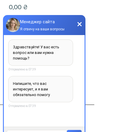
Цена
0,00 ₴
Количество
*
Нет в наличии
Сообщить о наличии
Виробник
Ферринг интернешнл Сентер С.А,
Швейцария/ФерринггмбХ,германия
Контакты