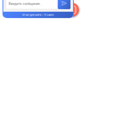
+38 077 033 0133
Пн-Пт:
9.00-18.00
Сб-Вс:
10.00-16.00
@Apttek
Василя Стуса 35-37
Святошинський р-н Київ
Онлайн-аптека и сервис доставки
медикаментов Норма Плюс
Как сделать заказ
Оплата и доставка