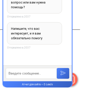
Виробник
MSD, Organon Teknica Corporation LLC,
Нидерланды
Контакты
+38 077 033 0133
Пн-Пт:
9.00-18.00
Сб-Вс:
10.00-16.00
@Apttek