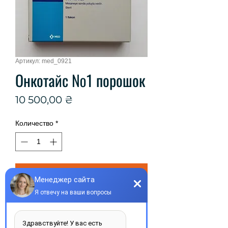
Артикул: med_0921
Онкотайс №1 порошок
Цена
10 500,00 ₴
Количество
*
Добавить в корзину
ОНКОТАЙС (УРО-БЦЖ) пор. д/сусп. 
д/интравазикал. введ. фл №1