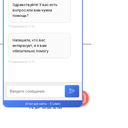
Виробник
Сигма-Тау, Италия
Контакты
+38 077 033 0133
Пн-Пт:
9.00-18.00
Сб-Вс:
10.00-16.00
@Apttek