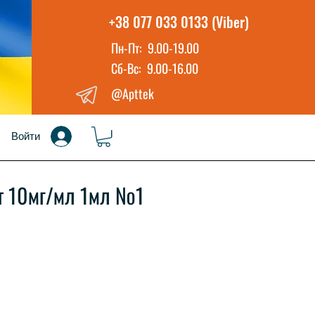
+38 077 033 0133 (Viber)
Пн-Пт: 9.00-19.00
Сб-Вс: 9.00-16.00
@Apttek
Войти
т 10мг/мл 1мл №1
а