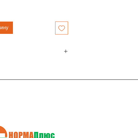
зину
рия)