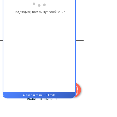
Виробник
Байер ВаймаргмбХ и Ко. КГ для
"Байер Фарма АГ",германия
Контакты
+38 077 033 0133
Пн-Пт:
9.00-18.00
Сб-Вс:
10.00-16.00