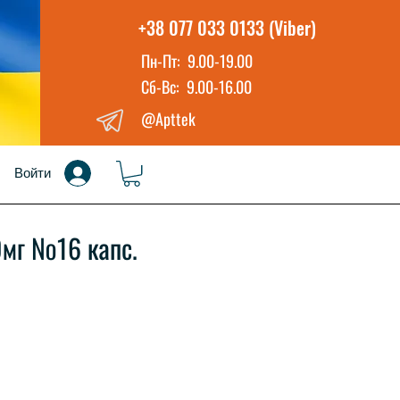
+38 077 033 0133 (Viber)
Пн-Пт: 9.00-19.00
Сб-Вс: 9.00-16.00
@Apttek
Войти
0мг №16 капс.
а