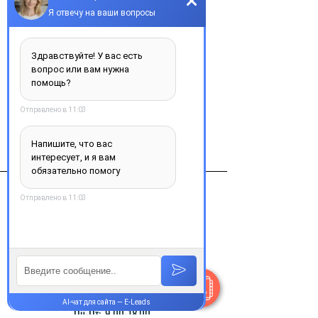
Добавить в корзину
Виробник
Патеон Франция
Контакты
+38 077 033 0133
Пн-Пт:
9.00-18.00