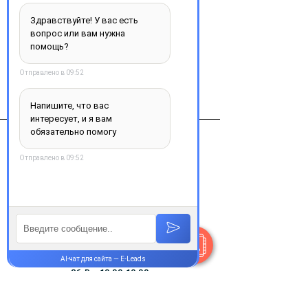
Ирбесартан 150мг №28 таб.
Виробник
STADA Испания
Контакты
+38 077 033 0133
Пн-Пт:
9.00-18.00
Сб-Вс:
10.00-16.00