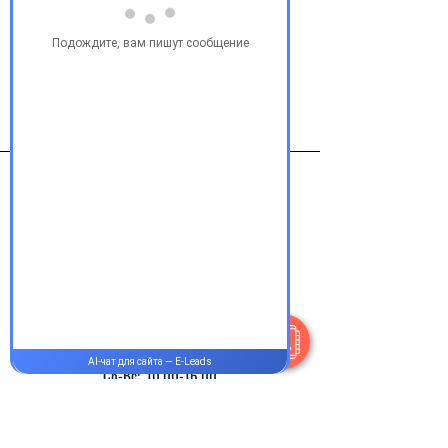
Инлита 1мг №56 таб.
Виробник
Пфайзер Менюфекчуринг
ДойчлендгмбХ, Нимеччина
Контакты
+38 077 033 0133
Пн-Пт:
9.00-18.00
Сб-Вс:
10.00-16.00
@Apttek