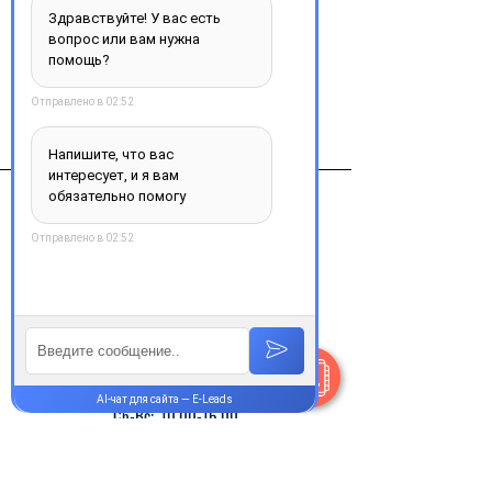
Виробник
фармстандарт Россия
Контакты
+38 077 033 0133
Пн-Пт:
9.00-18.00
Сб-Вс:
10.00-16.00
@Apttek