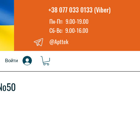
+38 077 033 0133 (Viber)
Пн-Пт: 9.00-19.00
Сб-Вс: 9.00-16.00
@Apttek
Войти
 №50
а