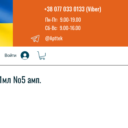
+38 077 033 0133 (Viber)
Пн-Пт: 9.00-19.00
Сб-Вс: 9.00-16.00
@Apttek
Войти
1мл №5 амп.
а