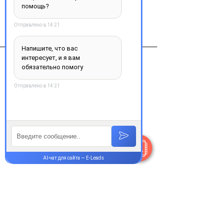
Виробник
Ксантис Фарма Лимитед Кипр
Контакты
+38 077 033 0133
Пн-Пт:
9.00-18.00
Сб-Вс:
10.00-16.00
@Apttek