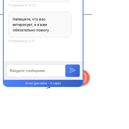
Lab. Besins International Франция
Контакты
+38 077 033 0133
Пн-Пт:
9.00-18.00
Сб-Вс:
10.00-16.00
@Apttek
Василя Стуса 35-37
Святошинський р-н Київ