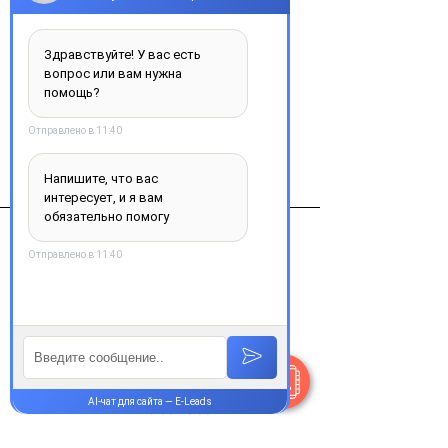
Добавить в корзину
Эспумизан L 40мг/мл 30мл эмульс.
Виробник
Берлин Хеми АГ,германия
Контакты
+38 077 033 0133
Пн-Пт:
9.00-18.00
Сб-Вс:
10.00-16.00