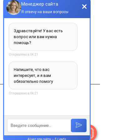
Добавить в корзину
Эриведж 150мг №28 капс.
Виробник
Roche (Швейцария)
Контакты
+38 077 033 0133