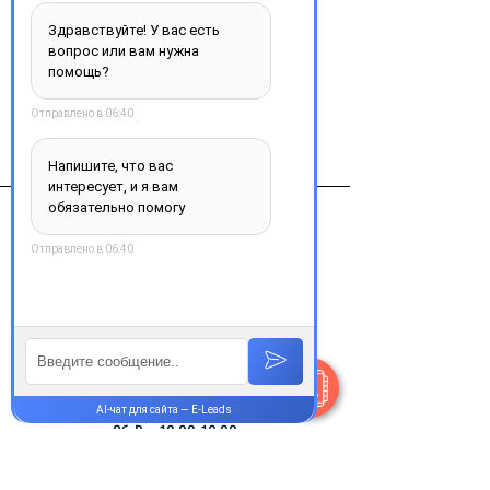
Эндотелон 150мг №20 таб.
Виробник
cheplapharm, франция
Контакты
+38 077 033 0133
Пн-Пт:
9.00-18.00
Сб-Вс:
10.00-16.00