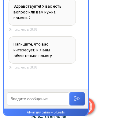
Добавить в корзину
Виробник
Др.Фальк Фарма ГмбХ /Лозан Фарма
Гмбх/Раймзер Спешелти
ПродакшнГмбХ, Германия
Контакты
+38 077 033 0133
Пн-Пт:
9.00-18.00
Сб-Вс:
10.00-16.00