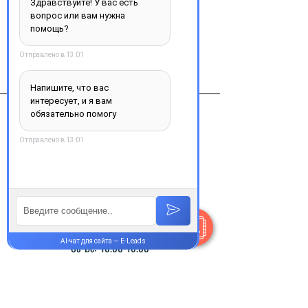
Виробник
Atnahc Pharma UK. Istambul
Контакты
+38 077 033 0133
Пн-Пт:
9.00-18.00
Сб-Вс:
10.00-16.00
@Apttek