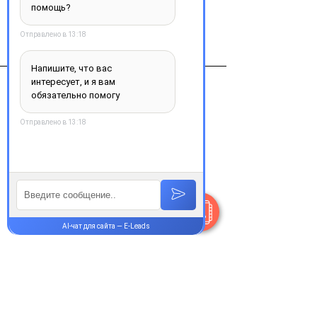
Виробник
Абботт Хелскеа САС/Аббот
Биолоджикалз Б.В, Франция/
Нидерланды
Контакты
+38 077 033 0133
Пн-Пт:
9.00-18.00
Сб-Вс:
10.00-16.00
@Apttek