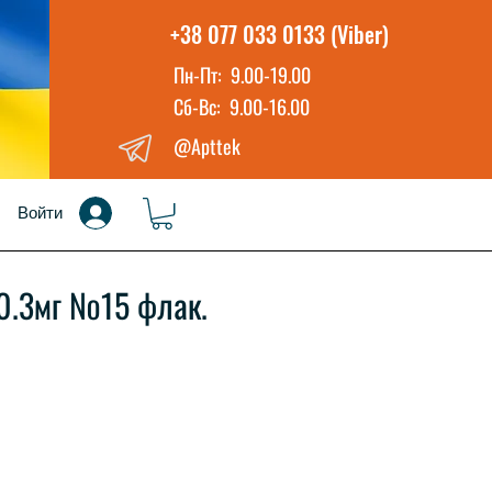
+38 077 033 0133 (Viber)
Пн-Пт: 9.00-19.00
Сб-Вс: 9.00-16.00
@Apttek
Войти
0.3мг №15 флак.
ена