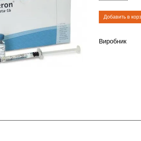
Добавить в кор
Виробник
Люмьер Фарма, ОО