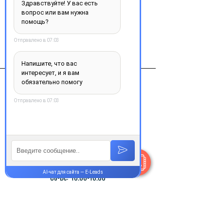
Виробник
БРИСТОЛ-МАЙЕРС СКВИББ, Франция
Контакты
+38 077 033 0133
Пн-Пт:
9.00-18.00
Сб-Вс:
10.00-16.00
@Apttek