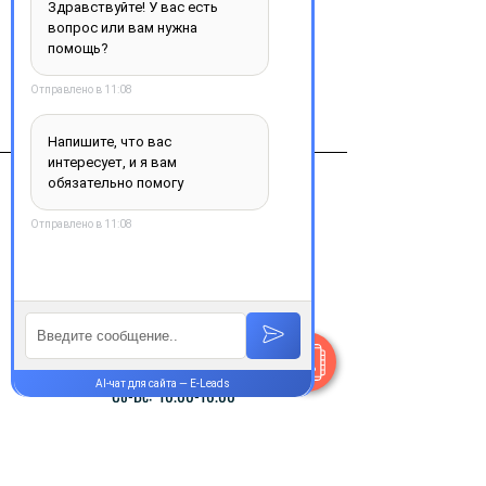
Виробник
Италия
Контакты
+38 077 033 0133
Пн-Пт:
9.00-18.00
Сб-Вс:
10.00-16.00
@Apttek