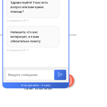
Виробник
NYCOMED Австрия
Контакты
+38 077 033 0133
Пн-Пт:
9.00-18.00
Сб-Вс:
10.00-16.00
@Apttek