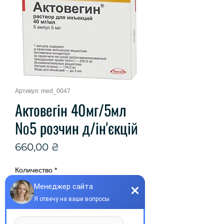
Артикул: med_0047
Актовегін 40мг/5мл
№5 розчин д/ін'єкцій
Цена
660,00 ₴
Количество
*
Добавить в корзину