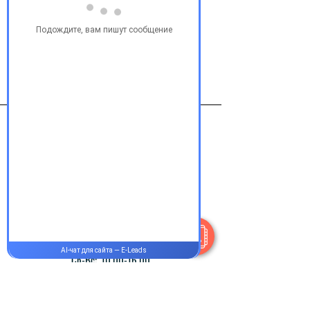
Виробник
Menarini Польша
Контакты
+38 077 033 0133
Пн-Пт:
9.00-18.00
Сб-Вс:
10.00-16.00
@Apttek